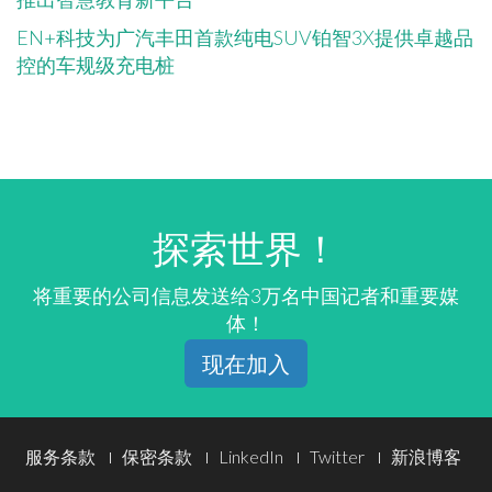
EN+科技为广汽丰田首款纯电SUV铂智3X提供卓越品
控的车规级充电桩
探索世界！
将重要的公司信息发送给3万名中国记者和重要媒
体！
现在加入
Footer
服务条款
保密条款
LinkedIn
Twitter
新浪博客