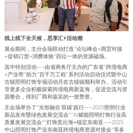
线上线下全天候，思享汇
+活动潮
展会期间，主分会场联动打造"论坛峰会+商贸对接
+促销订货+消费体验"四位一体的资源磁场。
其中
特别
活动——由省商务厅主办的广东省"跨境电商
+产业带"助力"百千万工程"系列活动启动仪式暨中山
古镇照明灯饰专场活动月在古镇镇顺利举办。活动引
导更多企业积极探索跨境电商新蓝海，促进交流与资
源整合，得到厂商和嘉宾的一致赞誉。
主会场举办了"光智融合‘双碳’践行——2025照明行业
新品发布暨绿色发展交流会""AI赋能照明灯饰行业高
质量发展交流会""灯饰竞出海•锚定东南亚——2025
中山照明灯饰产业东南亚跨境电商资源对接会"等多