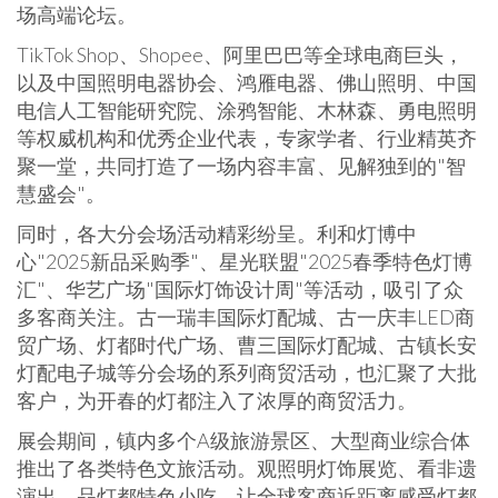
场高端论坛。
TikTok Shop、Shopee、阿里巴巴等全球电商巨头，
以及中国照明电器协会、鸿雁电器、佛山照明、中国
电信人工智能研究院、涂鸦智能、木林森、勇电照明
等权威机构和优秀企业代表，专家学者、行业精英齐
聚一堂，共同打造了一场内容丰富、见解独到的"智
慧盛会"。
同时，各大分会场活动精彩纷呈。利和灯博中
心"2025新品采购季"、星光联盟"2025春季特色灯博
汇"、华艺广场"国际灯饰设计周"等活动，吸引了众
多客商关注。古一瑞丰国际灯配城、古一庆丰LED商
贸广场、灯都时代广场、曹三国际灯配城、古镇长安
灯配电子城等分会场的系列商贸活动，也汇聚了大批
客户，为开春的灯都注入了浓厚的商贸活力。
展会期间，镇内多个A级旅游景区、大型商业综合体
推出了各类特色文旅活动。观照明灯饰展览、看非遗
演出、品灯都特色小吃，让全球客商近距离感受灯都