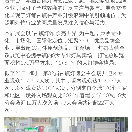
贸平台，本届古镇灯博会汇聚了源产地众多优质品牌
企业，吸引了全球客商的广泛关注与参与。展会立体
化呈现了灯都古镇在产业升级浪潮中的引领地位，为
照明灯饰行业的高质量发展注入信心与活力。
本届展会以"古镇灯饰 照亮世界"为主题，秉承专业
化、市场化、国际化定位，汇聚3500+优质品牌企
业，展出超10万件原创新品。主会场——灯都古镇会
议展览中心携手镇内8大专业灯具卖场，打造总展览
面积超150万平方米、"1+8+N"的大灯博会格局。
截至21日14时，第32届古镇灯博会主会场共迎来专
业观众107,307人次，其中，境内观众达102,273人
次，境外观众达5,034人次，分别来自全球120个国家
和地区。境外入场观众比2024年春增长16.10%。8大
分会场近12万人次入场（9大会场共计超22万人
次）。