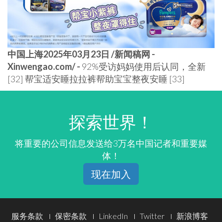
中国上海2025年03月23日 /新闻稿网 -
Xinwengao.com/ -
92%受访妈妈使用后认同，全新
[32] 帮宝适安睡拉拉裤帮助宝宝整夜安睡 [33]
探索世界！
将重要的公司信息发送给3万名中国记者和重要媒
体！
现在加入
Footer
服务条款
保密条款
LinkedIn
Twitter
新浪博客