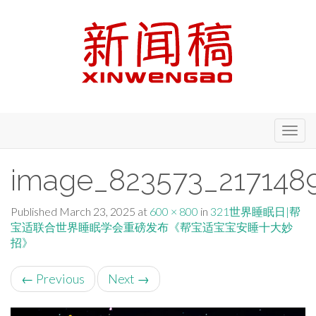
Primary
Skip
新闻稿 - Xinwengao.com
to
Menu
content
image_823573_2171489
Published
March 23, 2025
at
600 × 800
in
321世界睡眠日|帮
宝适联合世界睡眠学会重磅发布《帮宝适宝宝安睡十大妙
招》
←
Previous
Next
→