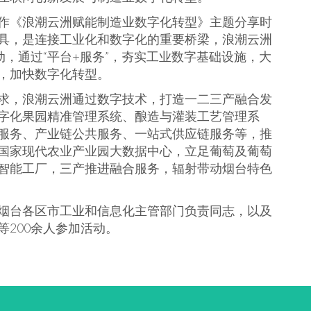
作《浪潮云洲赋能制造业数字化转型》主题分享时
具，是连接工业化和数字化的重要桥梁，浪潮云洲
动，通过“平台+服务”，夯实工业数字基础设施，大
，加快数字化转型。
求，浪潮云洲通过数字技术，打造一二三产融合发
字化果园精准管理系统、酿造与灌装工艺管理系
服务、产业链公共服务、一站式供应链服务等，推
国家现代农业产业园大数据中心，立足葡萄及葡萄
智能工厂，三产推进融合服务，辐射带动烟台特色
烟台各区市工业和信息化主管部门负责同志，以及
200余人参加活动。