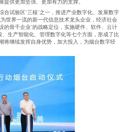
展提供更加坚强、更加有力的支撑。
综合试验区“三核”之一，推进产业数字化、发展数字
成为世界一流的新一代信息技术龙头企业，经济社会
设的骨干企业”的战略定位，实施硬件、软件、云计
建设、生产智能化、管理数字化等七个方面，形成了比
潮将继续发挥自身优势，加大投入，为烟台数字经