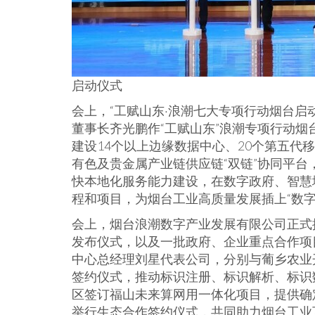
启动仪式
会上，“工赋山东·浪潮七大专项行动烟台启
董事长齐光鹏作“工赋山东”浪潮专项行动
建设14个以上边缘数据中心、20个第五代
有色及贵金属产业链供应链“双链”协同平
快本地化服务能力建设，在数字政府、智慧
程和项目，为烟台工业高质量发展插上“数字
会上，烟台浪潮数字产业发展有限公司正式
发布仪式，以及一批政府、企业重点合作项
中心总经理刘星代表公司，分别与葡乡农业
签约仪式，推动标识注册、标识解析、标识
区签订福山未来算网用一体化项目，提供确
举行生态合作签约仪式，共同助力烟台工业