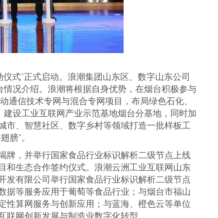
动仪式”正式启动。浪潮集团山东区、数字山东公司
烟台情况介绍。浪潮将根据自身优势，在烟台积极参与
移动通信技术专网与混合专网项目，布局绿色石化、
台，建设工业互联网产业示范基地烟台分基地，同时加
城市、智慧社区、数字乡村等领域打造一批样板工
翅膀”。
揭牌，并举行国家食品行业标识解析二级节点上线
目和生态合作签约仪式。浪潮云洲工业互联网山东
开发有限公司举行国家食品行业标识解析二级节点
数据等服务应用于葡萄等食品行业；与烟台市福山
定性算网服务与创新应用；与蓝海、橙色云等单位
互联网创新发展与制造业数字化转型。