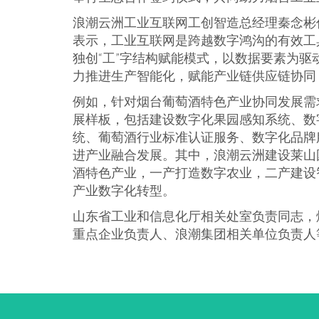
浪潮云洲工业互联网工创智造总经理秦念彬
表示，工业互联网是跨越数字鸿沟的有效工
独创“工”字结构赋能模式，以数据要素为驱
力推进生产智能化，赋能产业链供应链协同
例如，针对烟台葡萄酒特色产业协同发展需
展样板，包括建设数字化果园感知系统、数
统、葡萄酒行业标准认证服务、数字化品牌
进产业融合发展。其中，浪潮云洲建设莱山
酒特色产业，一产打造数字农业，二产建设
产业数字化转型。
山东省工业和信息化厅相关处室负责同志，
重点企业负责人、浪潮集团相关单位负责人等