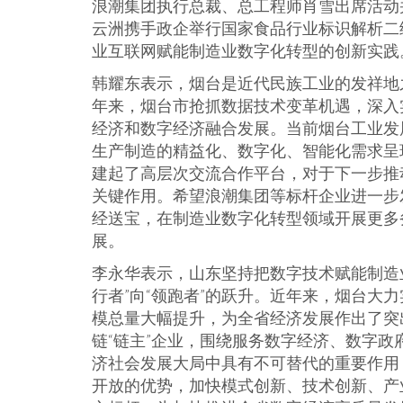
浪潮集团执行总裁、总工程师肖雪出席活动
云洲携手政企举行国家食品行业标识解析二
业互联网赋能制造业数字化转型的创新实践
韩耀东表示，烟台是近代民族工业的发祥地
年来，烟台市抢抓数据技术变革机遇，深入
经济和数字经济融合发展。当前烟台工业发
生产制造的精益化、数字化、智能化需求呈
建起了高层次交流合作平台，对于下一步推
关键作用。希望浪潮集团等标杆企业进一步
经送宝，在制造业数字化转型领域开展更多
展。
李永华表示，山东坚持把数字技术赋能制造
行者”向“领跑者”的跃升。近年来，烟台大
模总量大幅提升，为全省经济发展作出了突
链“链主”企业，围绕服务数字经济、数字
济社会发展大局中具有不可替代的重要作用
开放的优势，加快模式创新、技术创新、产