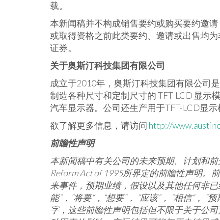
载。
本新闻稿并不构成销售要约或购买要约邀请
或取得资格之前此类要约、邀请或出售均为
证券。
关于奥斯汀科技集团有限公司
成立于2010年，奥斯汀科技集团有限公司
制造各种尺寸和定制尺寸的 TFT-LCD 
汽车显示器。公司还生产用于TFT-LCD显
欲了解更多信息，请访问
http://www.austin
前瞻性声明
本新闻稿中有关公司的未来预期、计划和前
Reform Act of 1995
所界定的前瞻性声明。前
来事件，预期业绩，假设以及其他任何非已
能
“
，
“
将要
“
，
“
想要
“
，
“
应该
“
，
“
相信
“
，
“
预
字，这些前瞻性声明包括但不限于关于公司