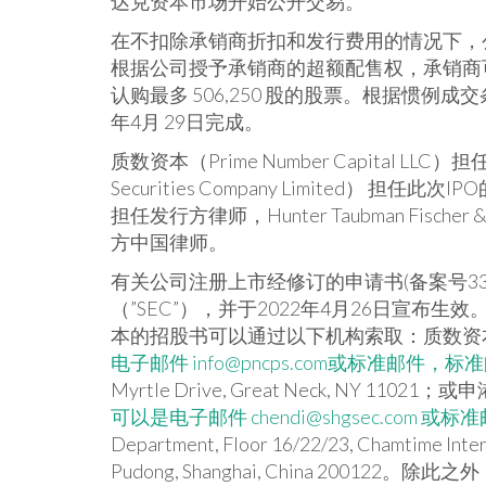
达克资本市场开始公开交易。
在不扣除承销商折扣和发行费用的情况下，公
根据公司授予承销商的超额配售权，承销商
认购最多 506,250 股的股票。根据惯例
年4月 29日完成。
质数资本（Prime Number Capital L
Securities Company Limited） 担任
担任发行方律师，Hunter Taubman Fisc
方中国律师。
有关公司注册上市经修订的申请书(备案号333
（”SEC”），并于2022年4月26日宣
本的招股书可以通过以下机构索取：质数资本（Pr
电子邮件
info@pncps.com
或标准邮件，标准邮件邮
Myrtle Drive, Great Neck, NY 11021；或申
可以是电子邮件
chendi@shgsec.com
或标准邮
Department, Floor 16/22/23, Chamtime Inter
Pudong, Shanghai,
China
200122。除此之外