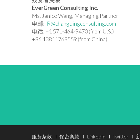
投资者关系
EverGreen Consulting Inc.
Ms.
Janice Wang
, Managing Partner
电邮:
IR@changqingconsulting.com
电话: +1 571-464-9470 (from U.S.)
+86 13811768559 (from China)
Footer
服务条款
保密条款
LinkedIn
Twitter