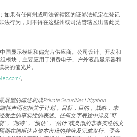
；如果有任何州或司法管辖区的证券法规定在登记
非法行为，则不得在这些州或司法管辖区出售此类
是中国显示模组和偏光片供应商。公司设计、开发和
显示模组模块，主要应用于消费电子、户外液晶显示器和
示模块的偏光片。
elec.com/
。
景展望的陈述构成
Private Securities Litigation
瞻性声明包括关于计划，
目标，目的，
战略，
未
经发生的事实性的表述。任何文字表述中涉及
“
可
期
“
，
“
期待
“
，
“
预估
“
，
“
估计
“
或类似的非事实性的文
预期在纳斯达克资本市场的挂牌及完成发行。受各