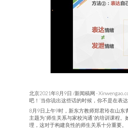
北京2021年8月9日 /新闻稿网 - Xinweng
吧！’当你说出这些话的时候，你不是在表
8月9日上午9时，新东方教师郑君玲在山
主题为“师生关系与家校沟通”的培训课程
理，这对于构建良性的师生关系十分重要。